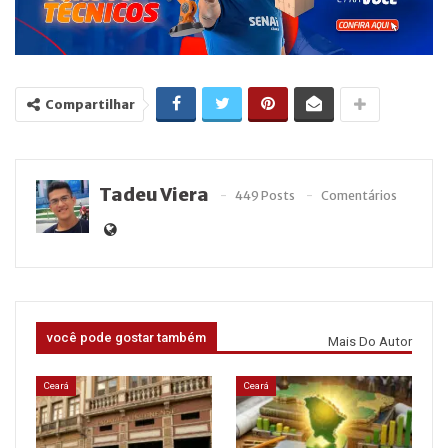
Compartilhar
Tadeu Viera
449 Posts
Comentários
você pode gostar também
Mais Do Autor
Ceará
Ceará