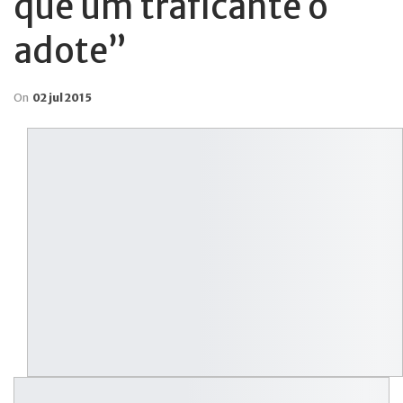
que um traficante o
adote”
On
02 jul 2015