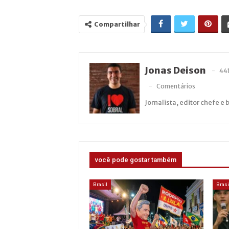
Compartilhar
Jonas Deison
44
Comentários
Jornalista, editor chefe e 
você pode gostar também
Brasil
Brasi