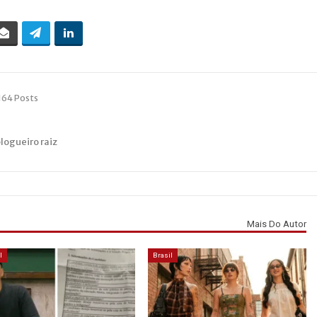
164 Posts
blogueiro raiz
Mais Do Autor
l
Brasil