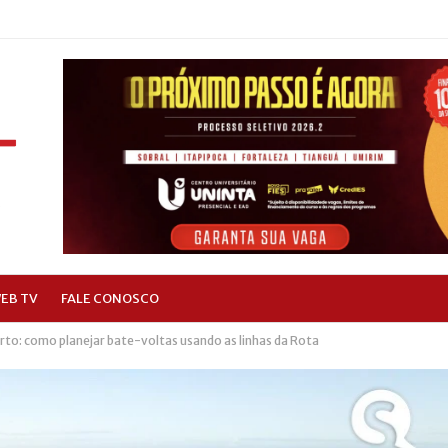
EB TV
FALE CONOSCO
rto: como planejar bate-voltas usando as linhas da Rota