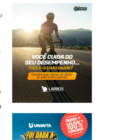
o
s
s
a