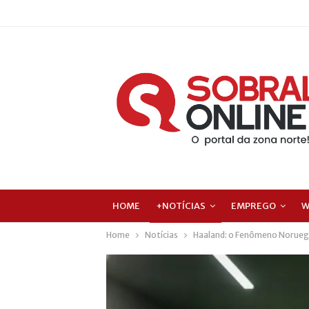
HOME
+NOTÍCIAS
EMPREGO
W
Home
Notícias
Haaland: o Fenômeno Noruegu