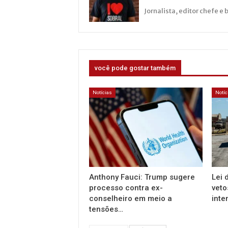
Jornalista, editor chefe e 
você pode gostar também
Notícias
Notíc
Anthony Fauci: Trump sugere
Lei 
processo contra ex-
veto
conselheiro em meio a
inte
tensões…