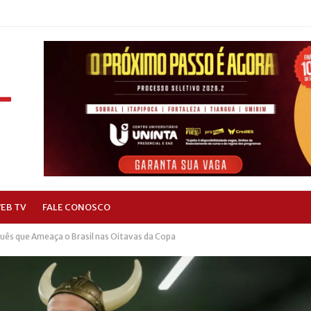
EB TV
FALE CONOSCO
ês que Ameaça o Brasil nas Oitavas da Copa