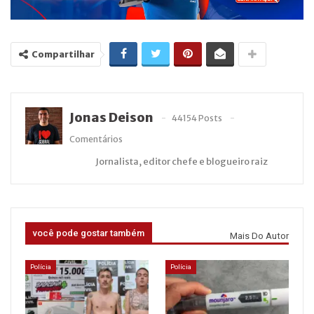
Compartilhar
Jonas Deison
44154 Posts
Comentários
Jornalista, editor chefe e blogueiro raiz
você pode gostar também
Mais Do Autor
Polícia
Polícia