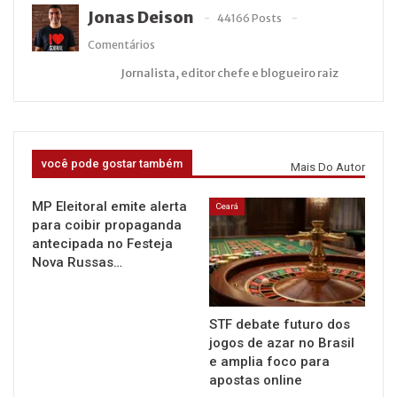
Jonas Deison
44166 Posts
Comentários
Jornalista, editor chefe e blogueiro raiz
você pode gostar também
Mais Do Autor
MP Eleitoral emite alerta
Ceará
para coibir propaganda
antecipada no Festeja
Nova Russas…
STF debate futuro dos
jogos de azar no Brasil
e amplia foco para
apostas online