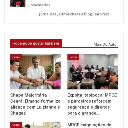
Comentários
Jornalista, editor chefe e blogueiro raiz
você pode gostar também
Mais Do Autor
Ceará
Ceará
Chapa Majoritária
Expoita Itapipoca: MPCE
Ceará: Elmano formaliza
e parceiros reforçam
aliança com Luizianne e
segurança e direitos
Chagas
para o grande…
MPCE exige ações da
Ceará