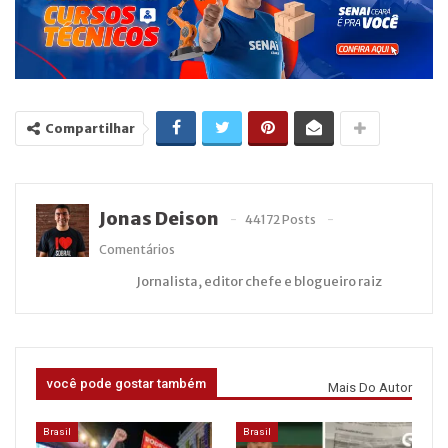
Compartilhar
Jonas Deison
44172 Posts
Comentários
Jornalista, editor chefe e blogueiro raiz
você pode gostar também
Mais Do Autor
Brasil
Brasil