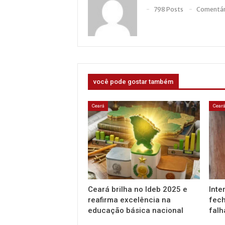
798 Posts
Comentár
você pode gostar também
Ceará
Cear
Ceará brilha no Ideb 2025 e
Inte
reafirma excelência na
fech
educação básica nacional
falh