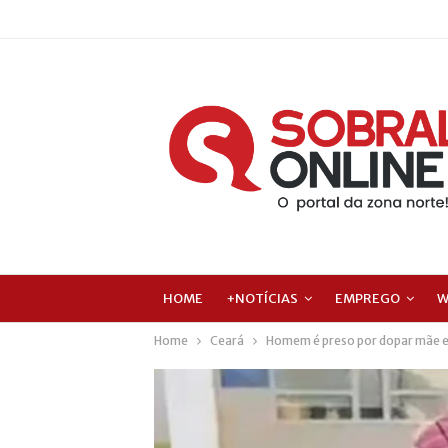
HOME
+NOTÍCIAS
EMPREGO
W
Home
Ceará
Homem é preso por dopar mãe e e