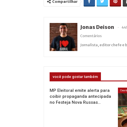
Compartilhar
Jonas Deison
44
Comentários
Jornalista, editor chefe e 
você pode gostar também
MP Eleitoral emite alerta para
Cear
coibir propaganda antecipada
no Festeja Nova Russas…