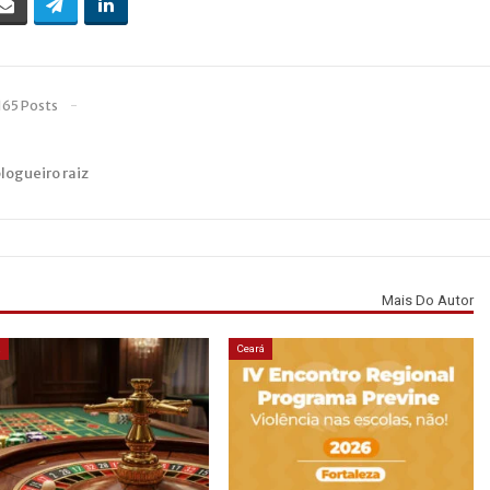
165 Posts
blogueiro raiz
Mais Do Autor
á
Ceará