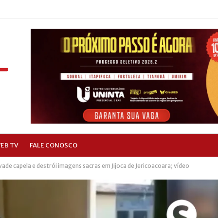
EB TV
FALE CONOSCO
de capela e destrói imagens sacras em Jijoca de Jericoacoara; vídeo