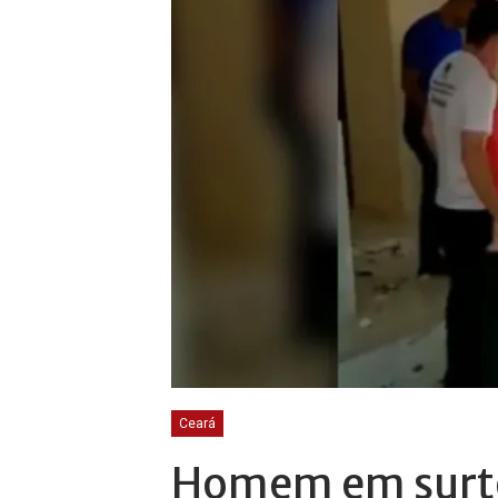
Ceará
Homem em surto