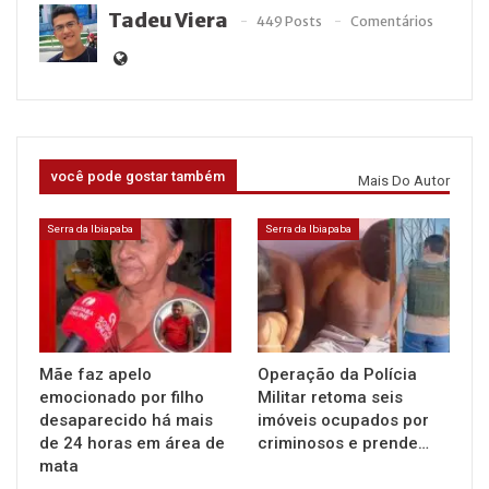
Tadeu Viera
449 Posts
Comentários
você pode gostar também
Mais Do Autor
Serra da Ibiapaba
Serra da Ibiapaba
Mãe faz apelo
Operação da Polícia
emocionado por filho
Militar retoma seis
desaparecido há mais
imóveis ocupados por
de 24 horas em área de
criminosos e prende…
mata