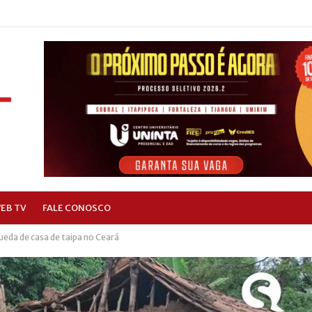
EB TV
FALE CONOSCO
da de casa de taipa no Ceará