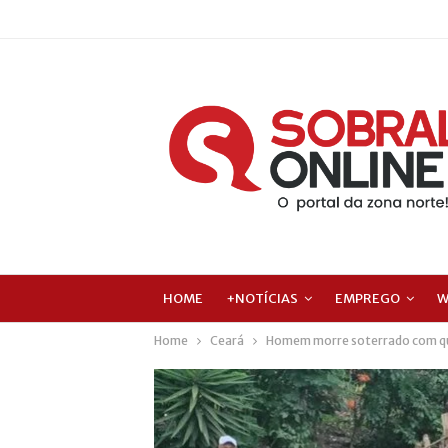
HOME
+NOTÍCIAS
EMPREGO
W
Home
Ceará
Homem morre soterrado com que