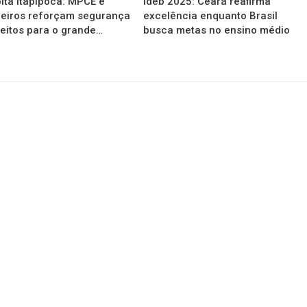
ita Itapipoca: MPCE e
Ideb 2025: Ceará reafirma
eiros reforçam segurança
excelência enquanto Brasil
reitos para o grande…
busca metas no ensino médio