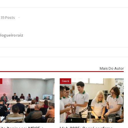
135 Posts
blogueiro raiz
Mais Do Autor
á
Ceará