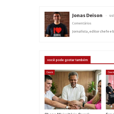
Jonas Deison
44
Comentários
Jornalista, editor chefe e 
você pode gostar também
Ceará
Cear