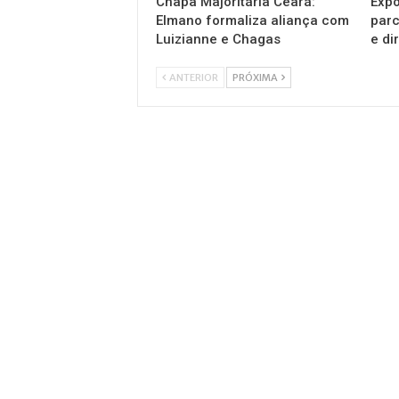
Chapa Majoritária Ceará:
Expo
Elmano formaliza aliança com
parc
Luizianne e Chagas
e di
ANTERIOR
PRÓXIMA