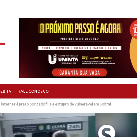
EB TV
FALE CONOSCO
internet é preso por pedofilia e estupro de vulnerável em Sobral