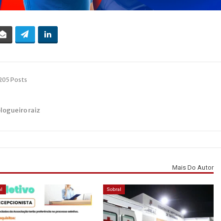
205 Posts
blogueiro raiz
Mais Do Autor
l
Sobral