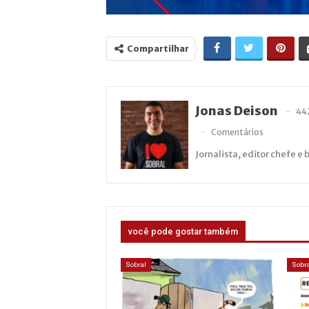
Compartilhar
Jonas Deison
44
Comentários
Jornalista, editor chefe e 
você pode gostar também
Sobral
Sobra