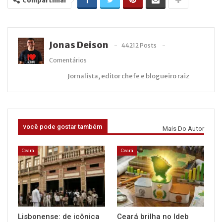
Compartilhar
Jonas Deison
44212 Posts
Comentários
Jornalista, editor chefe e blogueiro raiz
você pode gostar também
Mais Do Autor
Ceará
Ceará
Lisbonense: de icônica
Ceará brilha no Ideb