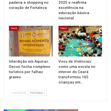
padaria a shopping no
2025 e reafirma
coração de Fortaleza
excelência na
educação básica
nacional
Ceará
Ceará
Interdição em Aquiraz:
Voos de Vivências:
Decon fecha complexo
como uma escola no
turístico por falhas
interior do Ceará
graves
transformou 165
crianças em…
ANTERIOR
PRÓXIMA