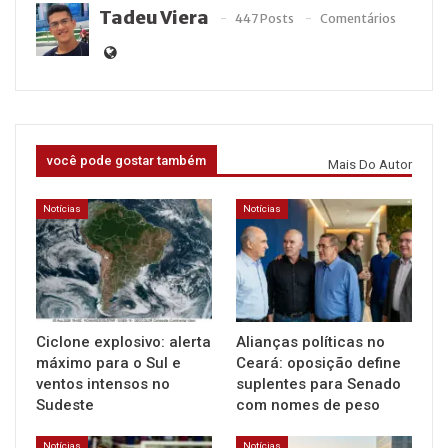
Tadeu Viera
447 Posts
Comentários
você pode gostar também
Mais Do Autor
Notícias
Notícias
Ciclone explosivo: alerta
Alianças políticas no
máximo para o Sul e
Ceará: oposição define
ventos intensos no
suplentes para Senado
Sudeste
com nomes de peso
Notícias
Notícias