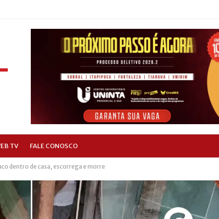
EB TV
FALE CONOSCO
aco dentro de casa, escorrega e morre