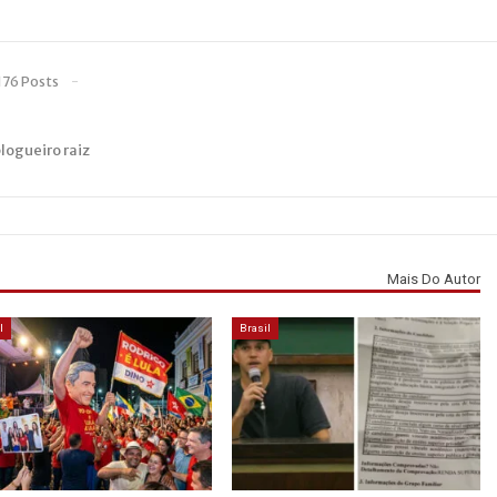
176 Posts
blogueiro raiz
Mais Do Autor
l
Brasil