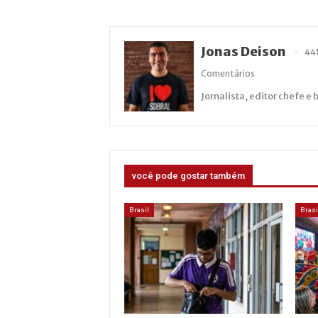
Jonas Deison
44
Comentários
Jornalista, editor chefe e 
você pode gostar também
Brasil
Brasi