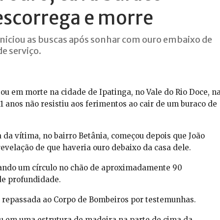
escorrega e morre
 iniciou as buscas após sonhar com ouro embaixo de
de serviço.
ou em morte na cidade de Ipatinga, no Vale do Rio Doce, n
71 anos não resistiu aos ferimentos ao cair de um buraco de
 da vítima, no bairro Betânia, começou depois que João
evelação de que haveria ouro debaixo da casa dele.
avando um círculo no chão de aproximadamente 90
de profundidade.
oi repassada ao Corpo de Bombeiros por testemunhas.
rou em uma estrutura de madeira na parte de cima da