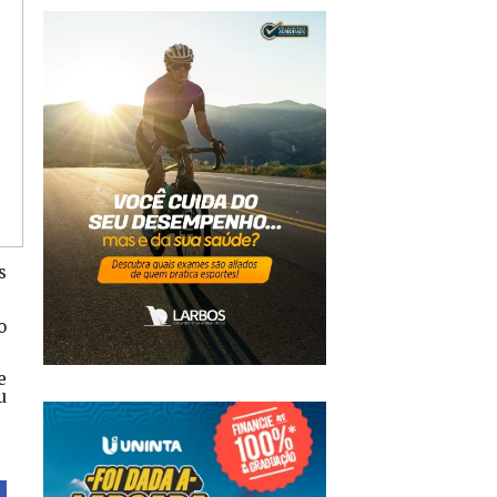
s
o
e
u