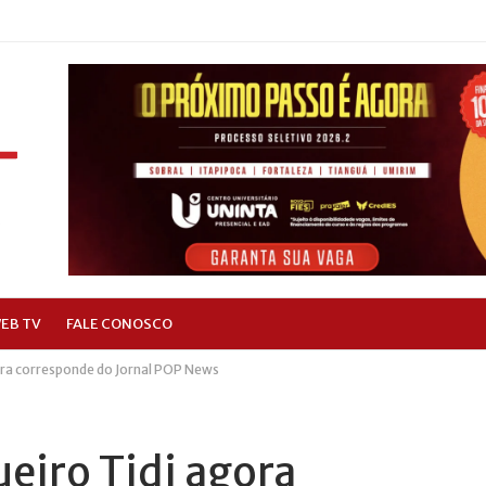
EB TV
FALE CONOSCO
ora corresponde do Jornal POP News
eiro Tidi agora