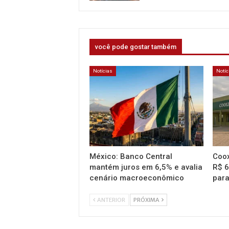
você pode gostar também
Notícias
Notíc
México: Banco Central
Coox
mantém juros em 6,5% e avalia
R$ 6
cenário macroeconômico
par
ANTERIOR
PRÓXIMA