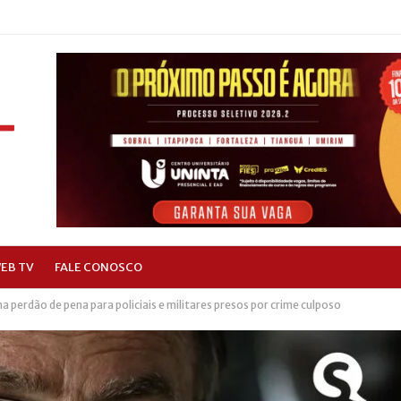
EB TV
FALE CONOSCO
na perdão de pena para policiais e militares presos por crime culposo