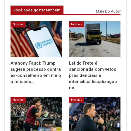
você pode gostar também
Mais Do Autor
Notícias
Notícias
Anthony Fauci: Trump
Lei do Frete é
sugere processo contra
sancionada com vetos
ex-conselheiro em meio
presidenciais e
a tensões…
intensifica fiscalização
no…
Notícias
Notícias