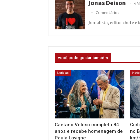
Jonas Deison
44
Comentários
Jornalista, editor chefe e 
você pode gostar também
Notícias
Notíc
Caetano Veloso completa 84
Cicl
anos e recebe homenagem de
no B
Paula Lavigne
km/h