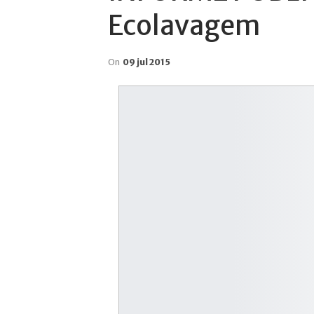
Ecolavagem
On
09 jul 2015