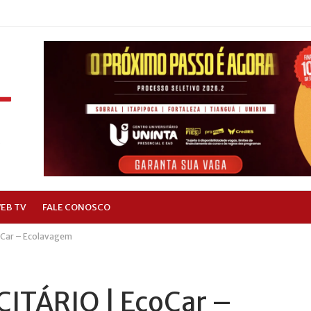
EB TV
FALE CONOSCO
Car – Ecolavagem
ITÁRIO | EcoCar –