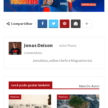
Compartilhar
Jonas Deison
44147 Posts
Comentários
Jornalista, editor chefe e blogueiro raiz
você pode gostar também
Mais Do Autor
Notícias
Notícias