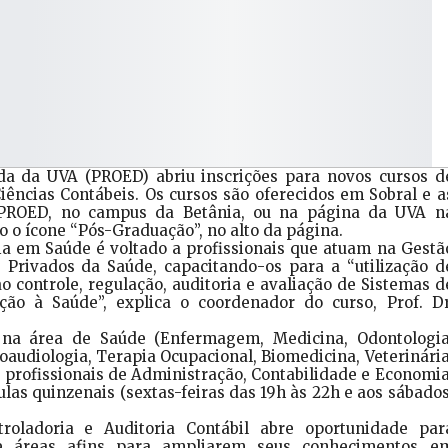
da da UVA (PROED) abriu inscrições para novos cursos d
iências Contábeis. Os cursos são oferecidos em Sobral e a
a PROED, no campus da Betânia, ou na página da UVA n
o o ícone “Pós-Graduação”, no alto da página.
ia em Saúde é voltado a profissionais que atuam na Gestã
 Privados da Saúde, capacitando-os para a “utilização d
o controle, regulação, auditoria e avaliação de Sistemas d
ão à Saúde”, explica o coordenador do curso, Prof. Dr
 na área de Saúde (Enfermagem, Medicina, Odontologia
noaudiologia, Terapia Ocupacional, Biomedicina, Veterinária
, profissionais de Administração, Contabilidade e Economia
ulas quinzenais (sextas-feiras das 19h às 22h e aos sábados
roladoria e Auditoria Contábil abre oportunidade par
e áreas afins para ampliarem seus conhecimentos e