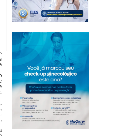
e
s
a
o
e
e
.
,
,
.
,
a
m