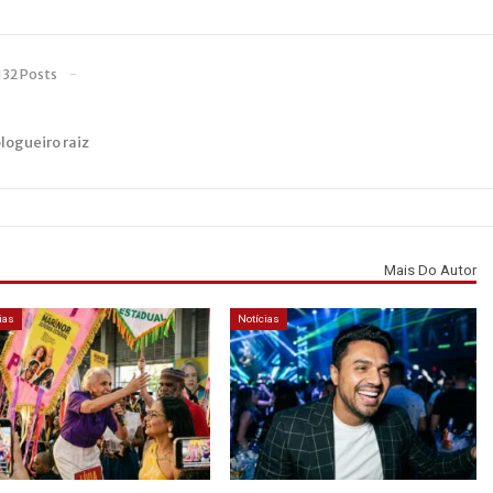
132 Posts
blogueiro raiz
Mais Do Autor
ias
Notícias