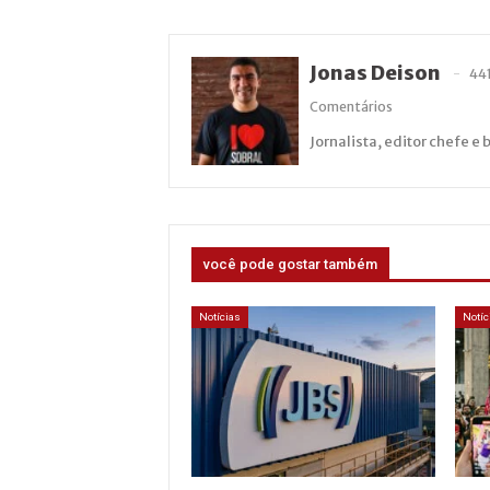
Jonas Deison
44
Comentários
Jornalista, editor chefe e 
você pode gostar também
Notícias
Notíc