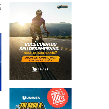
s
e
s