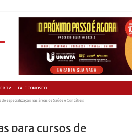
EB TV
FALE CONOSCO
s de especialização nas áreas de Saúde e Contábeis
as para cursos de