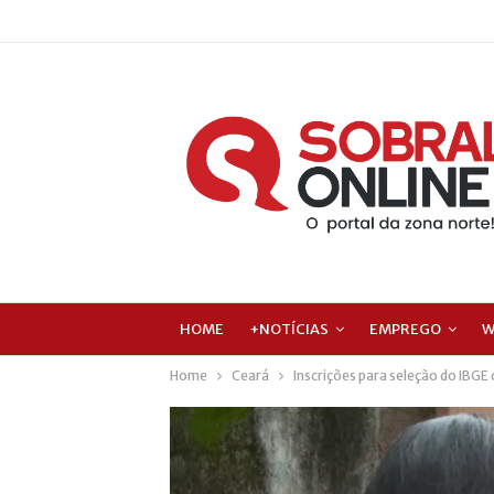
HOME
+NOTÍCIAS
EMPREGO
W
Home
Ceará
Inscrições para seleção do IBG