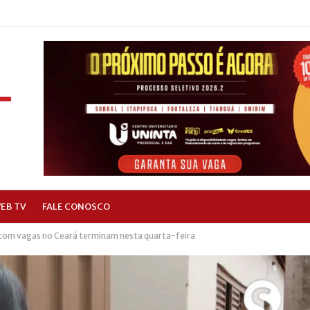
EB TV
FALE CONOSCO
E com vagas no Ceará terminam nesta quarta-feira