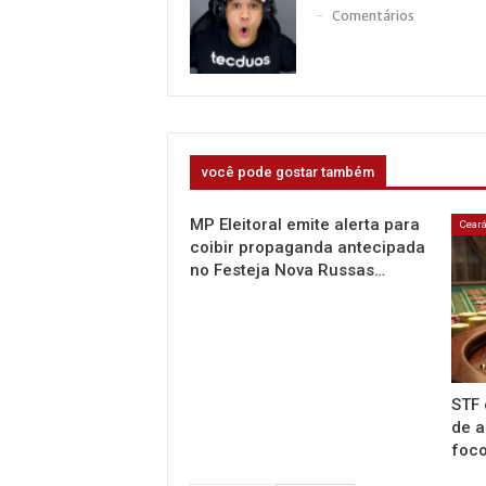
Comentários
você pode gostar também
MP Eleitoral emite alerta para
Cear
coibir propaganda antecipada
no Festeja Nova Russas…
STF 
de a
foco