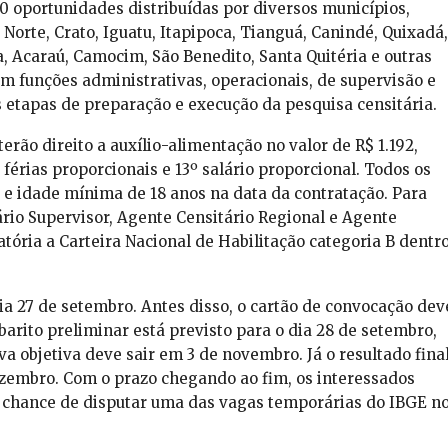
0 oportunidades distribuídas por diversos municípios,
o Norte, Crato, Iguatu, Itapipoca, Tianguá, Canindé, Quixadá,
, Acaraú, Camocim, São Benedito, Santa Quitéria e outras
m funções administrativas, operacionais, de supervisão e
s etapas de preparação e execução da pesquisa censitária.
rão direito a auxílio-alimentação no valor de R$ 1.192,
, férias proporcionais e 13º salário proporcional. Todos os
e idade mínima de 18 anos na data da contratação. Para
io Supervisor, Agente Censitário Regional e Agente
ória a Carteira Nacional de Habilitação categoria B dentr
dia 27 de setembro. Antes disso, o cartão de convocação dev
arito preliminar está previsto para o dia 28 de setembro,
va objetiva deve sair em 3 de novembro. Já o resultado fina
ezembro. Com o prazo chegando ao fim, os interessados
a chance de disputar uma das vagas temporárias do IBGE n