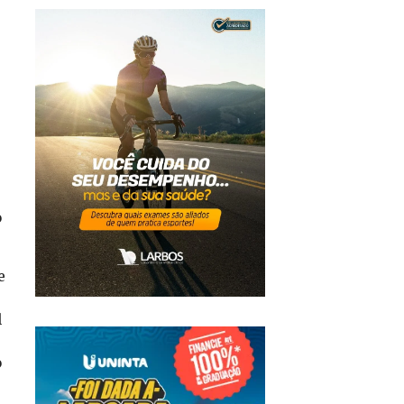
o
e
l
o