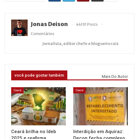
Jonas Deison
44191 Posts
Comentários
Jornalista, editor chefe e blogueiro raiz
você pode gostar também
Mais Do Autor
Ceará
Ceará
Ceará brilha no Ideb
Interdição em Aquiraz:
2025 e reafirma
Decon fecha complexo