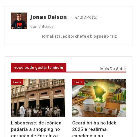
Jonas Deison
44218 Posts
Comentários
Jornalista, editor chefe e blogueiro raiz
você pode gostar também
Mais Do Autor
Ceará
Ceará
Lisbonense: de icônica
Ceará brilha no Ideb
padaria a shopping no
2025 e reafirma
coração de Fortaleza
excelência na