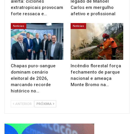
alerta: ciclones
legado de Manoel
extratropicais provocam
Carlos em mergulho
forte ressaca e…
afetivo e profissional
Notícias
Notícias
Chapas puro-sangue
Incêndio florestal força
dominam cenário
fechamento de parque
eleitoral de 2026,
nacional e ameaça
marcando recorde
Monte Bromo na…
histórico no…
ANTERIOR
PRÓXIMA