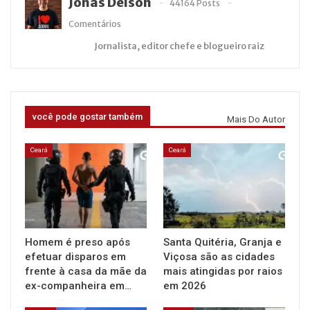
Jonas Deison
44164 Posts
Comentários
Jornalista, editor chefe e blogueiro raiz
você pode gostar também
Mais Do Autor
Ceará
Ceará
Homem é preso após
Santa Quitéria, Granja e
efetuar disparos em
Viçosa são as cidades
frente à casa da mãe da
mais atingidas por raios
ex-companheira em…
em 2026