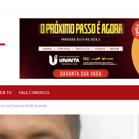
EB TV
FALE CONOSCO
os na zona rural de Acaraú