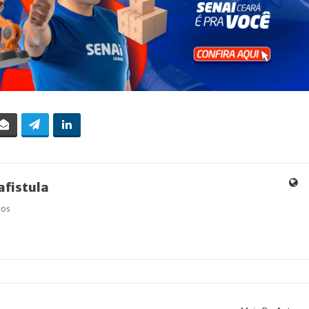
fistula
ios