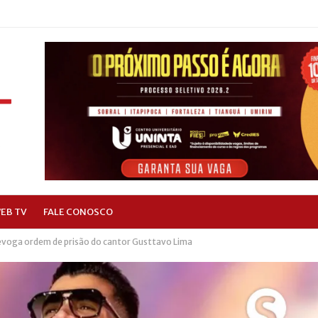
EB TV
FALE CONOSCO
evoga ordem de prisão do cantor Gusttavo Lima