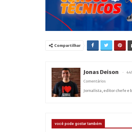
Compartilhar
Jonas Deison
44
Comentários
Jornalista, editor chefe e 
você pode gostar também