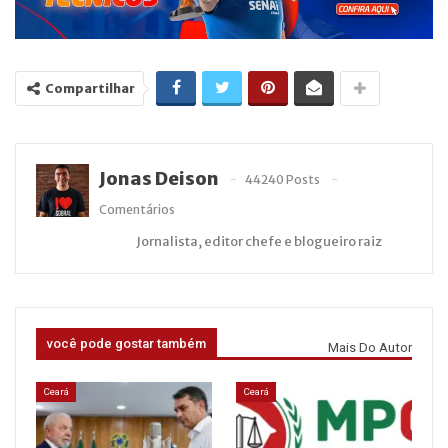
Compartilhar
Jonas Deison
44240 Posts
Comentários
Jornalista, editor chefe e blogueiro raiz
você pode gostar também
Mais Do Autor
Ceará
Ceará