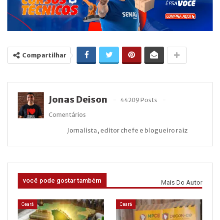
Compartilhar
Jonas Deison
44209 Posts
Comentários
Jornalista, editor chefe e blogueiro raiz
você pode gostar também
Mais Do Autor
Ceará
Ceará