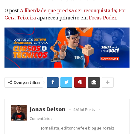
O post
A liberdade que precisa ser reconquistada; Por
Gera Teixeira
apareceu primeiro em
Focus Poder
.
Compartilhar
Jonas Deison
44166 Posts
Comentários
Jornalista, editor chefe e blogueiro raiz