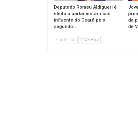
Deputado Romeu Aldigueri é
Jov
eleito o parlamentar mais
pre
influente do Ceará pelo
da p
segundo…
de V
ANTERIOR
PRÓXIMA