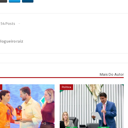
154 Posts
blogueiro raiz
Mais Do Autor
á
Política