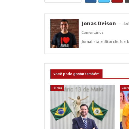
Jonas Deison
44
Comentários
Jornalista, editor chefe e 
você pode gostar também
Política
Cear