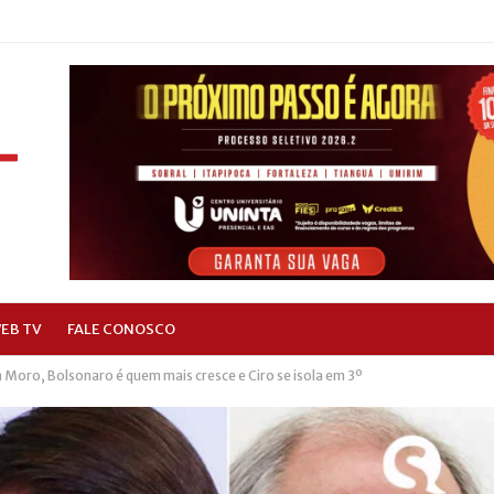
EB TV
FALE CONOSCO
m Moro, Bolsonaro é quem mais cresce e Ciro se isola em 3º