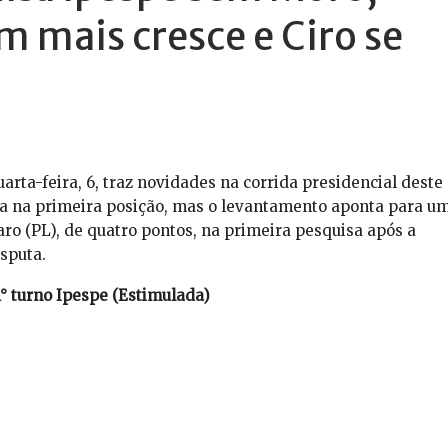
 mais cresce e Ciro se
rta-feira, 6, traz novidades na corrida presidencial deste
ua na primeira posição, mas o levantamento aponta para u
ro (PL), de quatro pontos, na primeira pesquisa após a
isputa.
1° turno Ipespe (Estimulada)