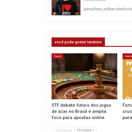
Jornalista, editor chefe e 
você pode gostar também
Ceará
Cear
STF debate futuro dos jogos
Fort
de azar no Brasil e amplia
cruc
foco para apostas online
para
ANTERIOR
PRÓXIMA