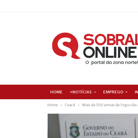
HOME
+NOTÍCIAS
EMPREGO
W
Home
Ceará
Mais de 500 armas de fogo são 