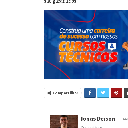
são garantidos.
Compartilhar
Jonas Deison
44
Comentários