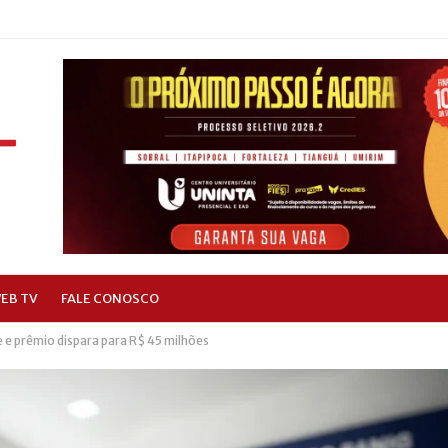
EB TV
FALE CONOSCO
 prêmio dispara para R$ 45 milhões