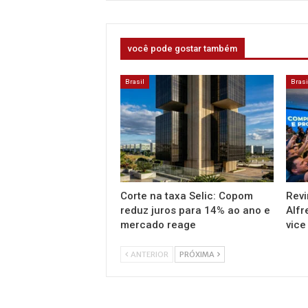
você pode gostar também
Brasil
Brasi
Corte na taxa Selic: Copom
Revi
reduz juros para 14% ao ano e
Alfr
mercado reage
vice
ANTERIOR
PRÓXIMA