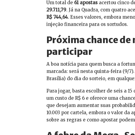
Um total de
61 apostas
acertou cinco d
29.711,79
. Já na Quadra, com quatro ac
R$ 744,64
. Esses valores, embora men
injeção financeira para os sortudos.
Próxima chance de 
participar
A boa notícia para quem busca a fortu
marcada: será nesta quinta-feira (9/7)
Brasília) do dia do sorteio, em qualque
Para jogar, basta escolher de seis a 1
um custo de R$ 6 e oferece uma chance
que desejam aumentar suas probabilid
10.003 por cartela, embora o valor da
sobre as regras e como apostar podem 