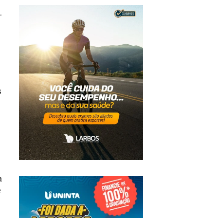
.
s
a
e