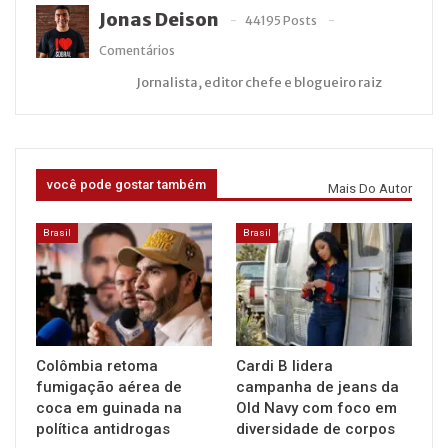
Jonas Deison
44195 Posts
Comentários
Jornalista, editor chefe e blogueiro raiz
você pode gostar também
Mais Do Autor
Brasil
Brasil
Colômbia retoma
Cardi B lidera
fumigação aérea de
campanha de jeans da
coca em guinada na
Old Navy com foco em
política antidrogas
diversidade de corpos