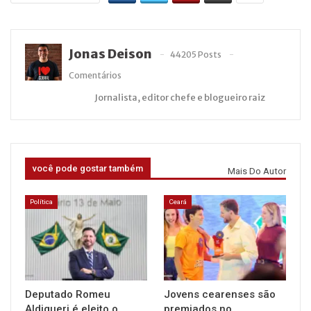
Jonas Deison
44205 Posts
Comentários
Jornalista, editor chefe e blogueiro raiz
você pode gostar também
Mais Do Autor
Política
Ceará
Deputado Romeu
Jovens cearenses são
Aldigueri é eleito o
premiados no