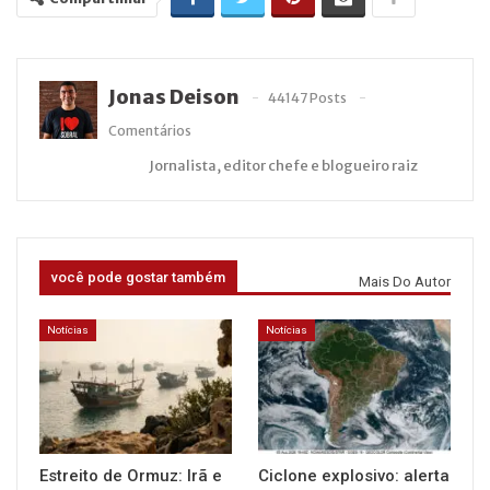
Jonas Deison
44147 Posts
Comentários
Jornalista, editor chefe e blogueiro raiz
você pode gostar também
Mais Do Autor
Notícias
Notícias
Estreito de Ormuz: Irã e
Ciclone explosivo: alerta