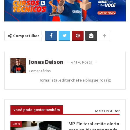
Compartilhar
Jonas Deison
44176 Posts
Comentários
Jornalista, editor chefe e blogueiro raiz
você pode gostar também
Mais Do Autor
MP Eleitoral emite alerta
Ceará
para coibir propaganda