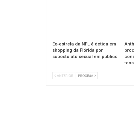
Ex-estrela da NFL é detida em
Anth
shopping da Flórida por
proc
suposto ato sexual em público
cons
ten
ANTERIOR
PRÓXIMA