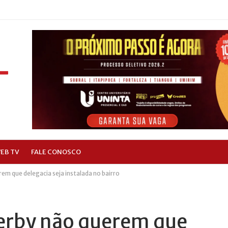
EB TV
FALE CONOSCO
m que delegacia seja instalada no bairro
erby não querem que