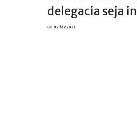
delegacia seja i
On
07 fev 2013