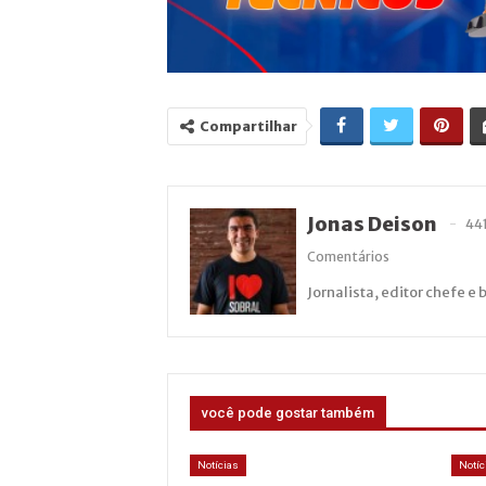
Compartilhar
Jonas Deison
44
Comentários
Jornalista, editor chefe e 
você pode gostar também
Notícias
Notíc