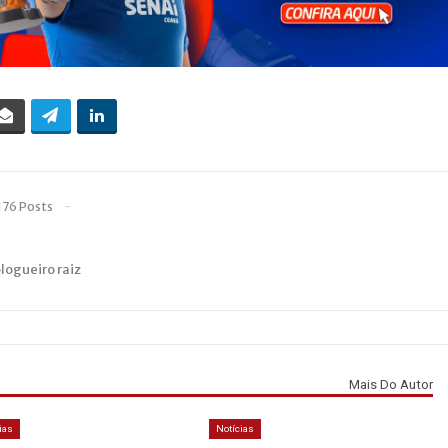
176 Posts
blogueiro raiz
Mais Do Autor
ias
Notícias