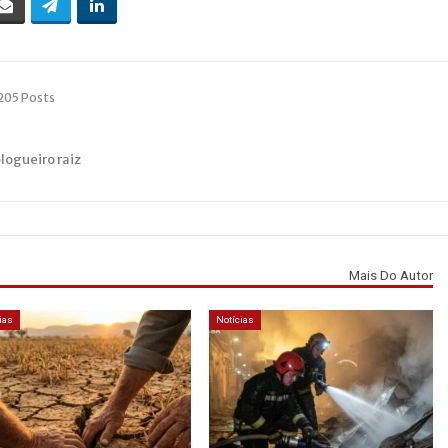
205 Posts
blogueiro raiz
Mais Do Autor
ias
Notícias