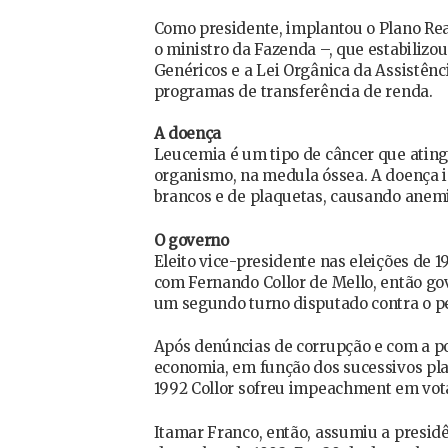
Como presidente, implantou o Plano Re
o ministro da Fazenda –, que estabilizo
Genéricos e a Lei Orgânica da Assistênci
programas de transferência de renda.
A doença
Leucemia é um tipo de câncer que atinge
organismo, na medula óssea. A doença 
brancos e de plaquetas, causando anemi
O governo
Eleito vice-presidente nas eleições de 
com Fernando Collor de Mello, então go
um segundo turno disputado contra o pet
Após denúncias de corrupção e com a pop
economia, em função dos sucessivos pla
1992 Collor sofreu impeachment em vo
Itamar Franco, então, assumiu a presidê