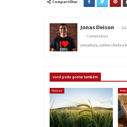
Compartilhar
Jonas Deison
44
Comentários
Jornalista, editor chefe e 
você pode gostar também
Notícias
Notíc