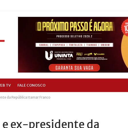
EB TV
FALE CONOSCO
nte da República Itamar Franco
 e ex-presidente da