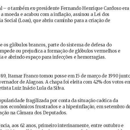
al – o também ex-presidente Fernando Henrique Cardoso era
u a moeda e acabou com a inflação, assinou a Lei dos
a Social (Loas), que abriu caminho para a criação de
 os glóbulos brancos, parte do sistema de defesa do
impede ou prejudica a formação de glóbulos vermelhos e
a e abrindo espaço para infecções e hemorragias.
1989, Itamar Franco tomou posse em 15 de março de 1990 junt
vernador de Alagoas. A chapa foi eleita com 42% dos votos e
ista Luiz Inácio Lula da Silva.
ularidade fragilizada por conta da situação caótica da
nos econômicos frustrados e a hiperinflação, em setembro d
tação na Câmara dos Deputados.
ncia, aos 62 anos, primeiro interinamente, entre outubro e