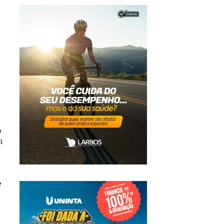
o
m
e