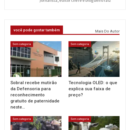
Jornalista, editor chefe e blogueiro raiz
você pode gostar também
Mais Do Autor
Sem categoria
Sem categoria
Sobral recebe mutirão
Tecnologia OLED: o que
da Defensoria para
explica sua faixa de
reconhecimento
preço?
gratuito de paternidade
neste…
Sem categoria
Sem categoria