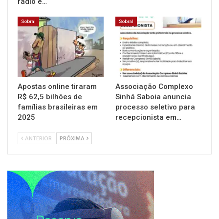
rádio e…
Sobral
Sobral
Apostas online tiraram
Associação Complexo
R$ 62,5 bilhões de
Sinhá Saboia anuncia
famílias brasileiras em
processo seletivo para
2025
recepcionista em…
ANTERIOR
PRÓXIMA