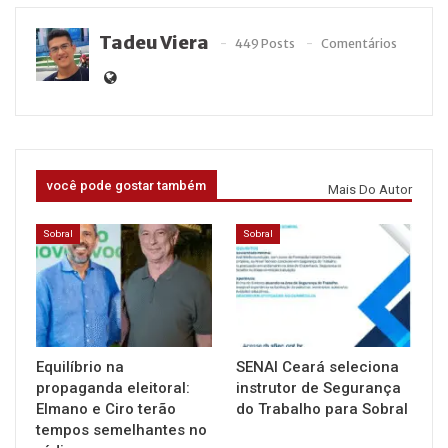
Tadeu Viera
449 Posts
Comentários
você pode gostar também
Mais Do Autor
Sobral
Sobral
Equilíbrio na
SENAI Ceará seleciona
propaganda eleitoral:
instrutor de Segurança
Elmano e Ciro terão
do Trabalho para Sobral
tempos semelhantes no