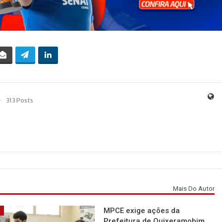
313 Posts
Mais Do Autor
MPCE exige ações da
á
Prefeitura de Quixeramobim