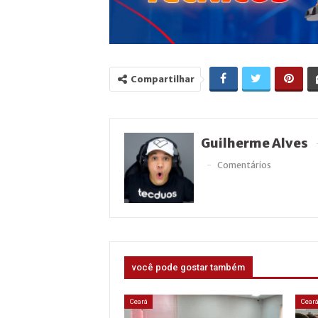
Compartilhar
Guilherme Alves
Comentários
você pode gostar também
Ceará
Cear