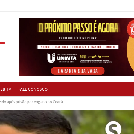
EB TV
FALE CONOSCO
vido após prisão por engano no Ceará