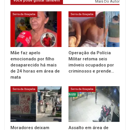
você pode gostar também
Mais Do Autor
Serra da Ibiapaba
Serra da Ibiapaba
Mãe faz apelo
Operação da Polícia
emocionado por filho
Militar retoma seis
desaparecido há mais
imóveis ocupados por
de 24 horas em área de
criminosos e prende…
mata
Serra da Ibiapaba
Serra da Ibiapaba
Moradores deixam
Assalto em área de