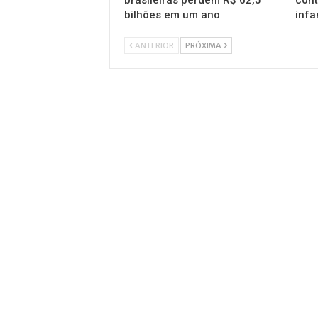
brasileiras perdem R$ 62,5
cont
bilhões em um ano
infa
ANTERIOR
PRÓXIMA