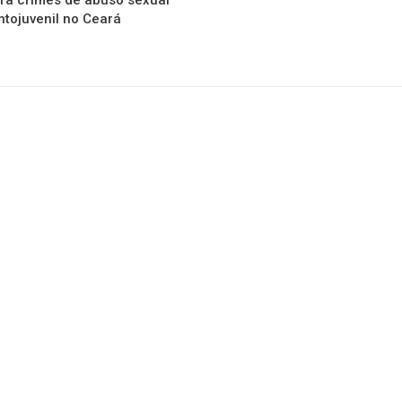
ra crimes de abuso sexual
ntojuvenil no Ceará