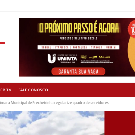
EB TV
FALE CONOSCO
ara Municipal de Frecheirinha regularize quadro de servidores