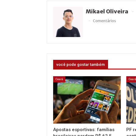
Mikael Oliveira
Comentários
você pode gostar também
Ceará
Cear
Apostas esportivas: famílias
PF r