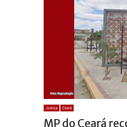
Justiça
Ceará
MP do Ceará re