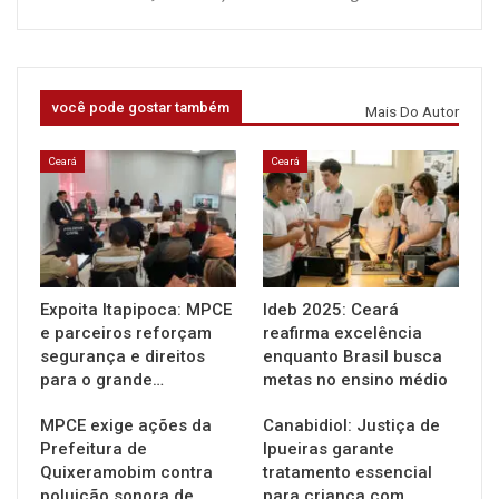
você pode gostar também
Mais Do Autor
Ceará
Ceará
Expoita Itapipoca: MPCE
Ideb 2025: Ceará
e parceiros reforçam
reafirma excelência
segurança e direitos
enquanto Brasil busca
para o grande…
metas no ensino médio
MPCE exige ações da
Canabidiol: Justiça de
Prefeitura de
Ipueiras garante
Quixeramobim contra
tratamento essencial
poluição sonora de…
para criança com…