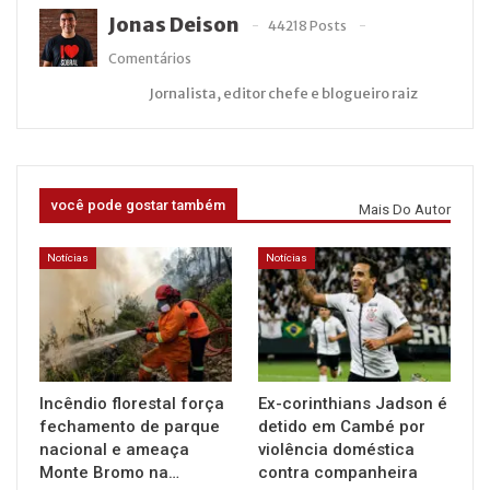
Jonas Deison
44218 Posts
Comentários
Jornalista, editor chefe e blogueiro raiz
você pode gostar também
Mais Do Autor
Notícias
Notícias
Incêndio florestal força
Ex-corinthians Jadson é
fechamento de parque
detido em Cambé por
nacional e ameaça
violência doméstica
Monte Bromo na…
contra companheira