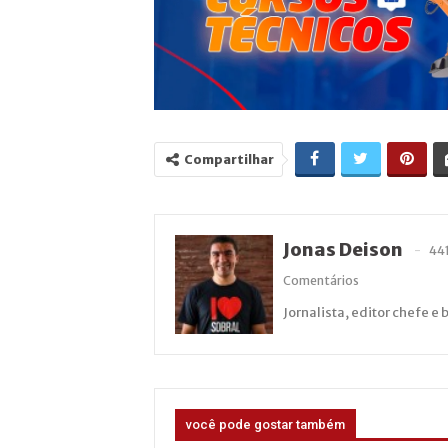
Compartilhar
Jonas Deison
44
Comentários
Jornalista, editor chefe e 
você pode gostar também