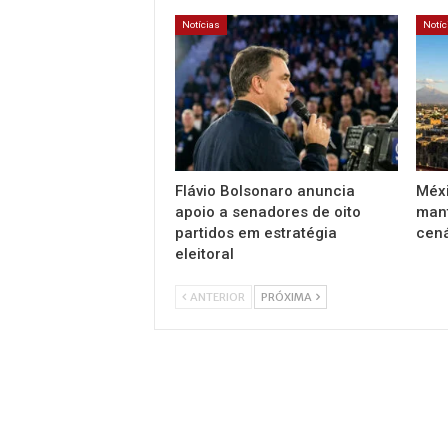
Notícias
Notíc
Flávio Bolsonaro anuncia
Méxi
apoio a senadores de oito
mant
partidos em estratégia
cen
eleitoral
ANTERIOR
PRÓXIMA