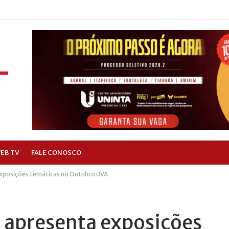
EB TV
FALE CONOSCO
xposições temáticas no Outubro UVA
 apresenta exposições