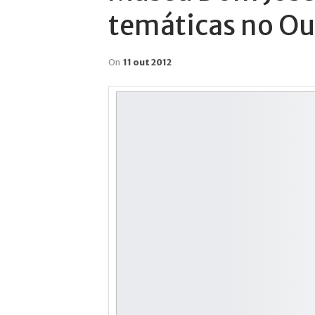
temáticas no O
On
11 out 2012