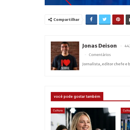
Compartilhar
Jonas Deison
44
Comentários
Jornalista, editor chefe e 
você pode gostar também
Cultura
Cultu